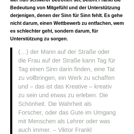
Bedeutung von Mitgefühl und der Unterstützung
derjenigen, denen der Sinn für Sinn fehlt. Es gehe
nicht darum, einen Wettbewerb zu entfachen, wem
es schlechter geht, sondern darum, für
Unterstützung zu sorgen.
(…) der Mann auf der Straße oder
die Frau auf der Straße kann Tag für
Tag einen Sinn darin finden, eine Tat
zu vollbringen, ein Werk zu schaffen
und – das ist das Kreative – kreativ
zu sein und etwas zu erleben. Die
Schönheit. Die Wahrheit als
Forscher, oder das Gute im Umgang
mit Menschen als Lehrer oder was
auch immer. – Viktor Frankl