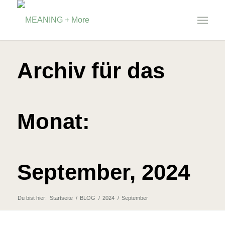
Archiv für das
Monat:
September, 2024
Du bist hier:
Startseite
/
BLOG
/
2024
/
September