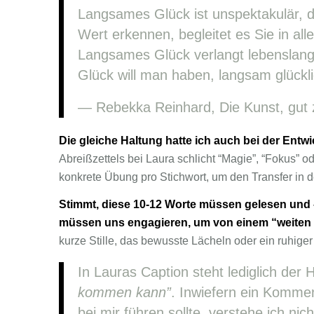
Langsames Glück ist unspektakulär, d
Wert erkennen, begleitet es Sie in al
Langsames Glück verlangt lebenslang
Glück will man haben, langsam glückl
— Rebekka Reinhard, Die Kunst, gut 
Die gleiche Haltung hatte ich auch bei der Entw
Abreißzettels bei Laura schlicht “Magie”, “Fokus” o
konkrete Übung pro Stichwort, um den Transfer in d
Stimmt, diese 10-12 Worte müssen gelesen und –
müssen uns engagieren, um von einem “weiten B
kurze Stille, das bewusste Lächeln oder ein ruhige
In Lauras Caption steht lediglich der 
kommen kann”
. Inwiefern ein Komme
bei mir führen sollte, verstehe ich nich